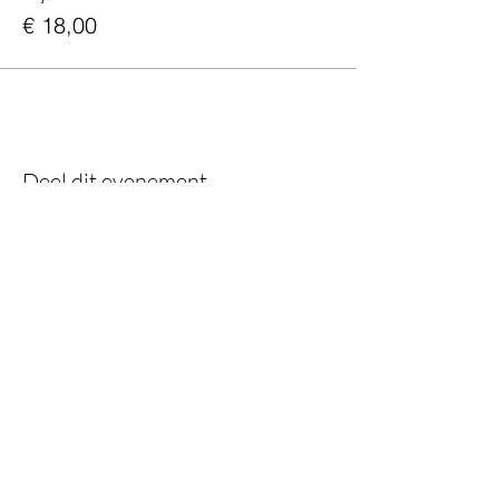
€ 18,00
Deel dit evenement
Do you want to keep following us?
Then sign up for the newsletter!