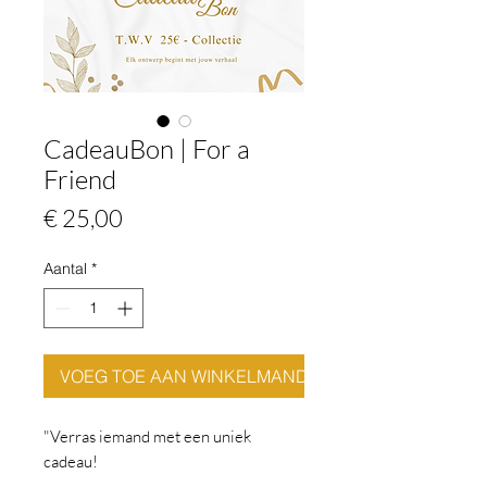
CadeauBon | For a
Friend
Prijs
€ 25,00
Aantal
*
VOEG TOE AAN WINKELMANDJE
"Verras iemand met een uniek
cadeau!