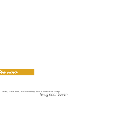
ibe now
chemo, kanker, muts, hoofdbedekking, beanie, borstkanker, sjaaltje
Terug naar boven