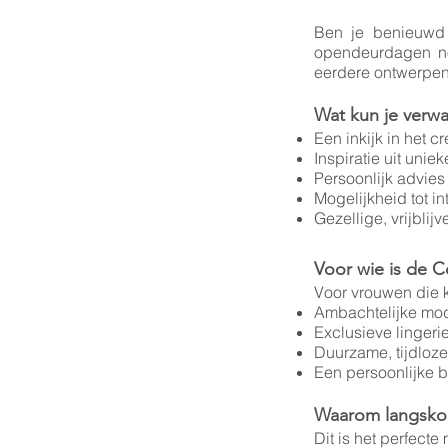
Ben je benieuwd 
opendeurdagen nod
eerdere ontwerpen 
Wat kun je verw
Een inkijk in het 
Inspiratie uit uni
Persoonlijk advies
Mogelijkheid tot i
Gezellige, vrijblij
Voor wie is de Co
Voor vrouwen die k
Ambachtelijke mod
Exclusieve linger
Duurzame, tijdloz
Een persoonlijke b
Waarom langskom
Dit is het perfect