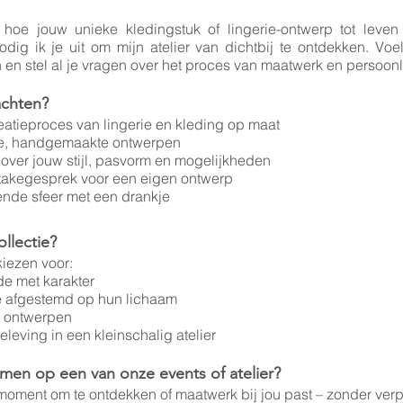
hoe jouw unieke kledingstuk of lingerie-ontwerp tot leven
ig ik je uit om mijn atelier van dichtbij te ontdekken. Voel 
en stel al je vragen over het proces van maatwerk en persoonl
achten?
creatieproces van lingerie en kleding op maat
eke, handgemaakte ontwerpen
 over jouw stijl, pasvorm en mogelijkheden
ntakegesprek voor een eigen ontwerp
vende sfeer met een drankje
llectie?
iezen voor:
e met karakter
ie afgestemd op hun lichaam
e ontwerpen
eleving in een kleinschalig atelier
en op een van onze events of atelier?
e moment om te ontdekken of maatwerk bij jou past – zonder verpl