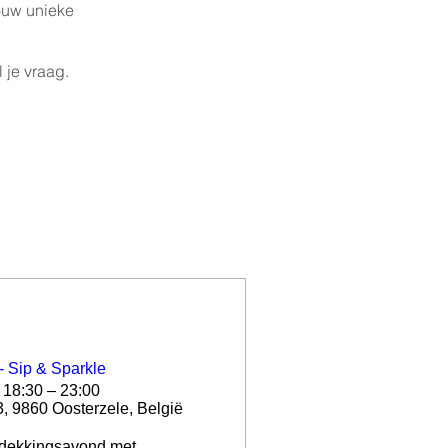
jouw unieke
l je vraag
.
- Sip & Sparkle
 18:30 – 23:00
3, 9860 Oosterzele, België
dekkingsavond met 