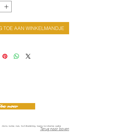
G TOE AAN WINKELMANDJE
ibe now
chemo, kanker, muts, hoofdbedekking, beanie, borstkanker, sjaaltje
Terug naar boven